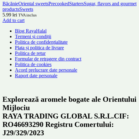
Băcănie
Oriental sweets
Precooked
Starters
Sugar, flavors and gourmet
products
Sweets
5.99
lei
TVA inclus
Add to cart
Blog RayaHalal
Termeni și condiții
Politica de confidențialitate
Plata și politica de livrare
Politica de retur
Formular de retragere din contract
Politica de cookies
Acord prelucrare date personale
Raport date personale
Explorează aromele bogate ale Orientului
Mijlociu
RAYA TRADING GLOBAL S.R.L.CIF:
RO46693290 Registru Comertului:
J29/329/2023