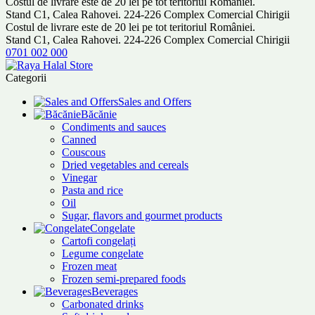
Costul de livrare este de 20 lei pe tot teritoriul României.
Stand C1, Calea Rahovei. 224-226 Complex Comercial Chirigii
Costul de livrare este de 20 lei pe tot teritoriul României.
Stand C1, Calea Rahovei. 224-226 Complex Comercial Chirigii
0701 002 000
Categorii
Sales and Offers
Băcănie
Condiments and sauces
Canned
Couscous
Dried vegetables and cereals
Vinegar
Pasta and rice
Oil
Sugar, flavors and gourmet products
Congelate
Cartofi congelați
Legume congelate
Frozen meat
Frozen semi-prepared foods
Beverages
Carbonated drinks