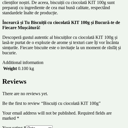
clienților noștri. De aceea, biscuiții cu ciocolată KIT 100g sunt
preparați cu ingrediente de cea mai bună calitate, respectând
standardele înalte de producție.
Încearcă și Tu Biscuiții cu ciocolată KIT 100g și Bucură-te de
Fiecare Mușcătură!
Descoperă gustul autentic al biscuiților cu ciocolată KIT 100g și
lasă-te purtat de o explozie de arome și texturi care îți vor încânta
simțurile. Fiecare biscuite este o invitație la un moment de răsfăț și
bucurie.
Additional information
Weight
0.100 kg
Reviews
There are no reviews yet.
Be the first to review “Biscuiți cu ciocolată KIT 100g”
Your email address will not be published.
Required fields are
marked
*
Your rating
*