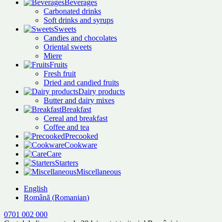
Beverages
Carbonated drinks
Soft drinks and syrups
Sweets
Candies and chocolates
Oriental sweets
Miere
Fruits
Fresh fruit
Dried and candied fruits
Dairy products
Butter and dairy mixes
Breakfast
Cereal and breakfast
Coffee and tea
Precooked
Cookware
Care
Starters
Miscellaneous
English
Română
(
Romanian
)
0701 002 000