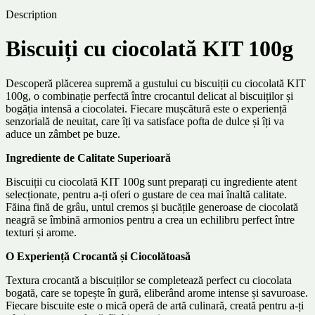
Description
Biscuiți cu ciocolată KIT 100g
Descoperă plăcerea supremă a gustului cu biscuiții cu ciocolată KIT
100g, o combinație perfectă între crocantul delicat al biscuiților și
bogăția intensă a ciocolatei. Fiecare mușcătură este o experiență
senzorială de neuitat, care îți va satisface pofta de dulce și îți va
aduce un zâmbet pe buze.
Ingrediente de Calitate Superioară
Biscuiții cu ciocolată KIT 100g sunt preparați cu ingrediente atent
selecționate, pentru a-ți oferi o gustare de cea mai înaltă calitate.
Făina fină de grâu, untul cremos și bucățile generoase de ciocolată
neagră se îmbină armonios pentru a crea un echilibru perfect între
texturi și arome.
O Experiență Crocantă și Ciocolătoasă
Textura crocantă a biscuiților se completează perfect cu ciocolata
bogată, care se topește în gură, eliberând arome intense și savuroase.
Fiecare biscuite este o mică operă de artă culinară, creată pentru a-ți