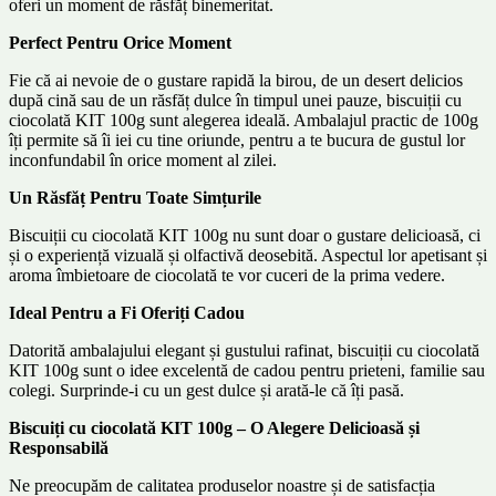
oferi un moment de răsfăț binemeritat.
Perfect Pentru Orice Moment
Fie că ai nevoie de o gustare rapidă la birou, de un desert delicios
după cină sau de un răsfăț dulce în timpul unei pauze, biscuiții cu
ciocolată KIT 100g sunt alegerea ideală. Ambalajul practic de 100g
îți permite să îi iei cu tine oriunde, pentru a te bucura de gustul lor
inconfundabil în orice moment al zilei.
Un Răsfăț Pentru Toate Simțurile
Biscuiții cu ciocolată KIT 100g nu sunt doar o gustare delicioasă, ci
și o experiență vizuală și olfactivă deosebită. Aspectul lor apetisant și
aroma îmbietoare de ciocolată te vor cuceri de la prima vedere.
Ideal Pentru a Fi Oferiți Cadou
Datorită ambalajului elegant și gustului rafinat, biscuiții cu ciocolată
KIT 100g sunt o idee excelentă de cadou pentru prieteni, familie sau
colegi. Surprinde-i cu un gest dulce și arată-le că îți pasă.
Biscuiți cu ciocolată KIT 100g – O Alegere Delicioasă și
Responsabilă
Ne preocupăm de calitatea produselor noastre și de satisfacția