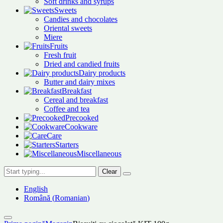
Soft drinks and syrups
Sweets
Candies and chocolates
Oriental sweets
Miere
Fruits
Fresh fruit
Dried and candied fruits
Dairy products
Butter and dairy mixes
Breakfast
Cereal and breakfast
Coffee and tea
Precooked
Cookware
Care
Starters
Miscellaneous
Clear
English
Română
(
Romanian
)