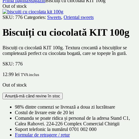
Prima pagină
Magazin
Biscuiți cu ciocolată KIT 100g
Out of stock
SKU:
776
Categories:
Sweets
,
Oriental sweets
Biscuiți cu ciocolată KIT 100g
Biscuiți cu ciocolată KIT 100g. Textura crocantă a biscuiților se
completează perfect cu ciocolata bogată, care se topește în gură.
SKU:
776
12.99
lei
TVA inclus
Out of stock
98% dintre comenzi se livrează a doua zi lucrătoare
Costul de livrare este de 20 lei
Comanda se poate ridica și personal de la adresa Stand C1,
Calea Rahovei. 224-226 Complex Comercial Chirigii
Suport telefonic la numărul 0701 002 000
Formular de retragere / retur