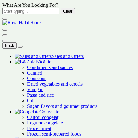
What Are You Looking For?
Clear
Back
Sales and Offers
Băcănie
Condiments and sauces
Canned
Couscous
Dried vegetables and cereals
Vinegar
Pasta and rice
Oil
Sugar, flavors and gourmet products
Congelate
Cartofi congelați
Legume congelate
Frozen meat
Frozen semi-prepared foods