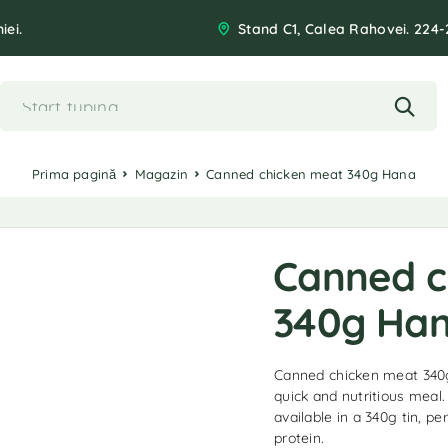
iei.
Stand C1, Calea Rahovei. 224-
Prima pagină
Magazin
Canned chicken meat 340g Hana
Canned c
340g Ha
Canned chicken meat 340g
quick and nutritious meal.
available in a 340g tin, pe
protein.