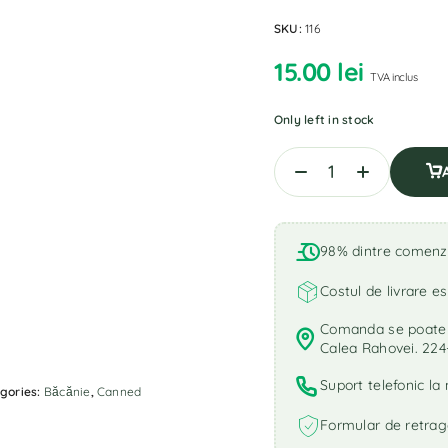
SKU:
116
15.00
lei
TVA inclus
Only left in stock
98% dintre comenzi 
Costul de livrare es
Comanda se poate r
Calea Rahovei. 224
Suport telefonic l
gories:
Băcănie
,
Canned
Formular de retrag