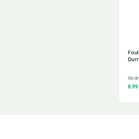
Fou
Dur
Băcăn
8.9