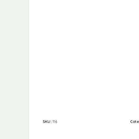
SKU:
116
Cate