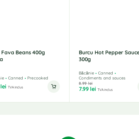
l Fava Beans 400g
Burcu Hot Pepper Sauc
ra
300g
Băcănie
Canned
ie
Canned
Precooked
Condiments and sauces
8.99
lei
9
lei
TVA inclus
7.99
lei
TVA inclus