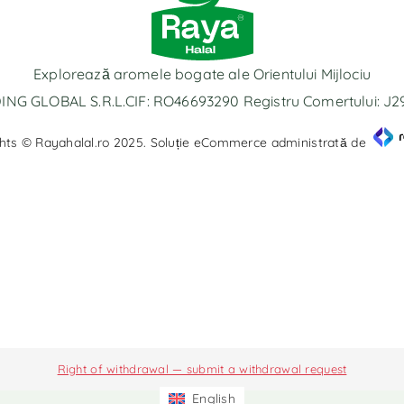
Explorează aromele bogate ale Orientului Mijlociu
NG GLOBAL S.R.L.CIF: RO46693290 Registru Comertului: J
hts © Rayahalal.ro 2025. Soluție eCommerce administrată de
Right of withdrawal — submit a withdrawal request
English