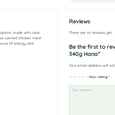
Reviews
 option, made with care
There are no reviews yet.
 now canned chicken meat
ource of energy and
Be the first to r
340g Hana”
Your email address will not
1
2
3
4
Your rating
5
*
of
of
of
of
of
5
5
5
5
5
st
st
st
st
st
ar
ar
ar
ar
ar
s
s
s
s
s