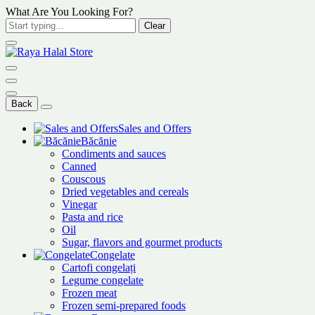
What Are You Looking For?
Clear
Back
Sales and Offers
Băcănie
Condiments and sauces
Canned
Couscous
Dried vegetables and cereals
Vinegar
Pasta and rice
Oil
Sugar, flavors and gourmet products
Congelate
Cartofi congelați
Legume congelate
Frozen meat
Frozen semi-prepared foods