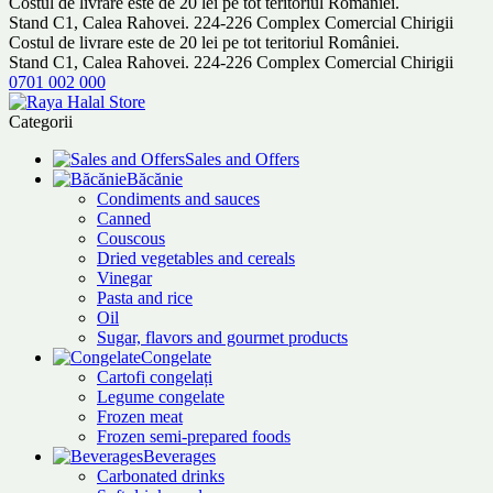
Costul de livrare este de 20 lei pe tot teritoriul României.
Stand C1, Calea Rahovei. 224-226 Complex Comercial Chirigii
Costul de livrare este de 20 lei pe tot teritoriul României.
Stand C1, Calea Rahovei. 224-226 Complex Comercial Chirigii
0701 002 000
Categorii
Sales and Offers
Băcănie
Condiments and sauces
Canned
Couscous
Dried vegetables and cereals
Vinegar
Pasta and rice
Oil
Sugar, flavors and gourmet products
Congelate
Cartofi congelați
Legume congelate
Frozen meat
Frozen semi-prepared foods
Beverages
Carbonated drinks