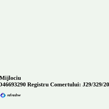
 Mijlociu
93290 Registru Comertului: J29/329/2
e