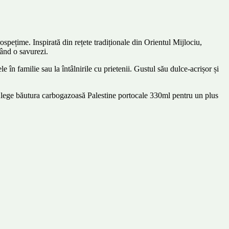
spețime. Inspirată din rețete tradiționale din Orientul Mijlociu,
când o savurezi.
 în familie sau la întâlnirile cu prietenii. Gustul său dulce-acrișor și
. Alege băutura carbogazoasă Palestine portocale 330ml pentru un plus