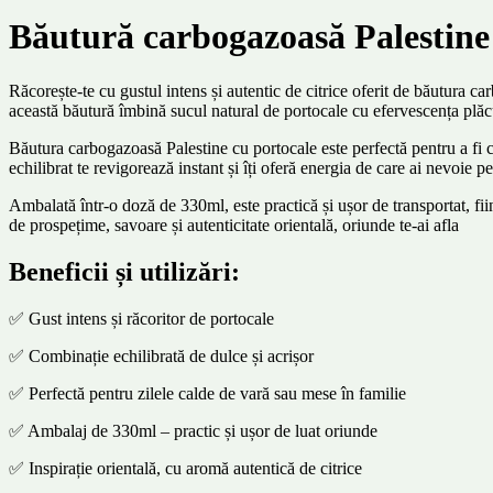
Băutură carbogazoasă Palestine
Răcorește-te cu gustul intens și autentic de citrice oferit de băutura c
această băutură îmbină sucul natural de portocale cu efervescența plăc
Băutura carbogazoasă Palestine cu portocale este perfectă pentru a fi con
echilibrat te revigorează instant și îți oferă energia de care ai nevoie p
Ambalată într-o doză de 330ml, este practică și ușor de transportat, f
de prospețime, savoare și autenticitate orientală, oriunde te-ai afla
Beneficii și utilizări:
✅ Gust intens și răcoritor de portocale
✅ Combinație echilibrată de dulce și acrișor
✅ Perfectă pentru zilele calde de vară sau mese în familie
✅ Ambalaj de 330ml – practic și ușor de luat oriunde
✅ Inspirație orientală, cu aromă autentică de citrice