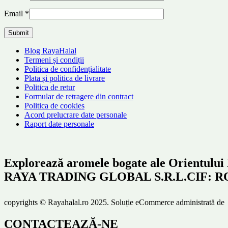
Email
*
Blog RayaHalal
Termeni și condiții
Politica de confidențialitate
Plata și politica de livrare
Politica de retur
Formular de retragere din contract
Politica de cookies
Acord prelucrare date personale
Raport date personale
Explorează aromele bogate ale Orientului
RAYA TRADING GLOBAL S.R.L.CIF: RO466
copyrights © Rayahalal.ro 2025. Soluție eCommerce administrată d
CONTACTEAZĂ-NE