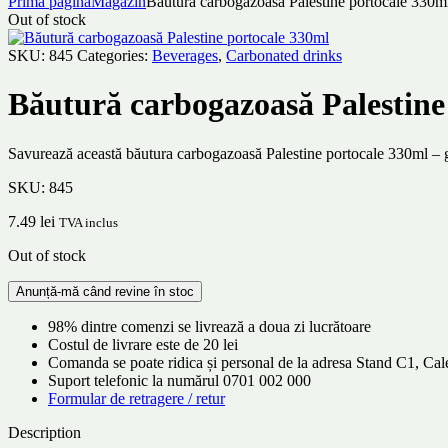
Prima pagină
Magazin
Băutură carbogazoasă Palestine portocale 330m
Out of stock
SKU:
845
Categories:
Beverages
,
Carbonated drinks
Băutură carbogazoasă Palestine
Savurează această băutura carbogazoasă Palestine portocale 330ml – gust
SKU:
845
7.49
lei
TVA inclus
Out of stock
98% dintre comenzi se livrează a doua zi lucrătoare
Costul de livrare este de 20 lei
Comanda se poate ridica și personal de la adresa Stand C1, C
Suport telefonic la numărul 0701 002 000
Formular de retragere / retur
Description