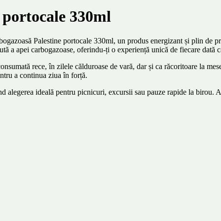
 portocale 330ml
arbogazoasă Palestine portocale 330ml, un produs energizant și plin de pro
ută a apei carbogazoase, oferindu-ți o experiență unică de fiecare dată 
sumată rece, în zilele călduroase de vară, dar și ca răcoritoare la mesele
entru a continua ziua în forță.
iind alegerea ideală pentru picnicuri, excursii sau pauze rapide la birou