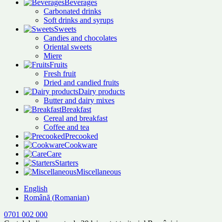
Beverages
Carbonated drinks
Soft drinks and syrups
Sweets
Candies and chocolates
Oriental sweets
Miere
Fruits
Fresh fruit
Dried and candied fruits
Dairy products
Butter and dairy mixes
Breakfast
Cereal and breakfast
Coffee and tea
Precooked
Cookware
Care
Starters
Miscellaneous
English
Română
(
Romanian
)
0701 002 000