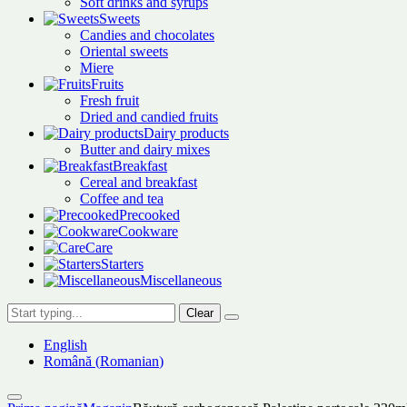
Soft drinks and syrups
Sweets
Candies and chocolates
Oriental sweets
Miere
Fruits
Fresh fruit
Dried and candied fruits
Dairy products
Butter and dairy mixes
Breakfast
Cereal and breakfast
Coffee and tea
Precooked
Cookware
Care
Starters
Miscellaneous
Clear
English
Română
(
Romanian
)