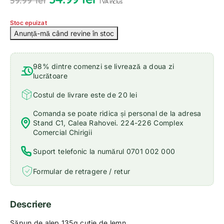
39.99
lei
TVA inclus
Stoc epuizat
98% dintre comenzi se livrează a doua zi
lucrătoare
Costul de livrare este de 20 lei
Comanda se poate ridica și personal de la adresa
Stand C1, Calea Rahovei. 224-226 Complex
Comercial Chirigii
Suport telefonic la numărul 0701 002 000
Formular de retragere / retur
Descriere
Săpun de alep 135g cutie de lemn