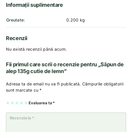
Informații suplimentare
Greutate
0.200 kg
Recenzii
Nu există recenzii până acum.
Fii primul care scrii o recenzie pentru „Săpun de
alep 135g cutie de lemn”
Adresa ta de email nu va fi publicată.
Câmpurile obligatorii
sunt marcate cu
*
U
2
3
4
Evaluarea ta
5
*
na
di
di
di
di
di
n
n
n
n
n
5
5
5
5
5
st
st
st
st
st
el
el
el
el
el
e
e
e
e
e