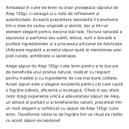
Ambalajul în cutie de lemn nu doar protejează săpunul de
Alep 135gr, ci adaugă și o notă de rafinament și
autenticitate. Această prezentare deosebită îl transformă
într-o idee de cadou originală și atentă, dar și într-un
element elegant pentru decorul băii tale. Textura naturală a
săpunului și parfumul său subtil, ierbos, sunt o dovadă a
purității ingredientelor și a procesului artizanal de fabricație.
Utilizarea regulată a acestui săpun ajută la menținerea unei
pieli curate, echilibrate și sănătoase.
Alege săpun de Alep 135gr cutie lemn pentru a te bucura
de beneficiile unui produs natural, realizat cu respect
pentru tradiție și cu ingrediente de cea mai bună calitate.
Acest săpun este o alegere excelentă pentru cei care caută
o îngrijire blândă, eficientă și ecologică. Oferă-ți sau oferă
celor dragi experiența unică a adevăratului săpun de Alep,
un simbol al purității și al binefacerilor naturii, prezentat într-
un mod elegant și sofisticat cu săpun de Alep 135gr cutie
lemn. Transformă rutina ta de îngrijire într-un ritual de răsfăț
cu acest săpun excepțional!