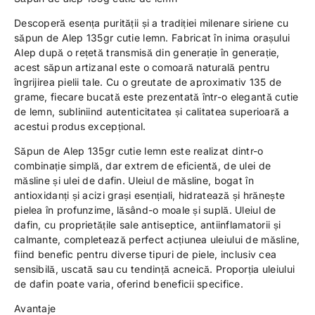
Descoperă esența purității și a tradiției milenare siriene cu
săpun de Alep 135gr cutie lemn. Fabricat în inima orașului
Alep după o rețetă transmisă din generație în generație,
acest săpun artizanal este o comoară naturală pentru
îngrijirea pielii tale. Cu o greutate de aproximativ 135 de
grame, fiecare bucată este prezentată într-o elegantă cutie
de lemn, subliniind autenticitatea și calitatea superioară a
acestui produs excepțional.
Săpun de Alep 135gr cutie lemn este realizat dintr-o
combinație simplă, dar extrem de eficientă, de ulei de
măsline și ulei de dafin. Uleiul de măsline, bogat în
antioxidanți și acizi grași esențiali, hidratează și hrănește
pielea în profunzime, lăsând-o moale și suplă. Uleiul de
dafin, cu proprietățile sale antiseptice, antiinflamatorii și
calmante, completează perfect acțiunea uleiului de măsline,
fiind benefic pentru diverse tipuri de piele, inclusiv cea
sensibilă, uscată sau cu tendință acneică. Proporția uleiului
de dafin poate varia, oferind beneficii specifice.
Avantaje