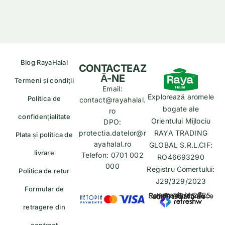
Blog RayaHalal
CONTACTEAZ
Ă-NE
Termeni și condiții
Email:
Explorează aromele
Politica de
contact@rayahalal.
bogate ale
ro
confidențialitate
Orientului Mijlociu
DPO:
protectia.datelor@r
RAYA TRADING
Plata și politica de
ayahalal.ro
GLOBAL S.R.L.CIF:
livrare
Telefon: 0701 002
RO46693290
000
Registru Comertului:
Politica de retur
J29/329/2023
Formular de
copyrights © Rayahalal.ro 2025. Soluție eCommerce administrată de
retragere din
contract