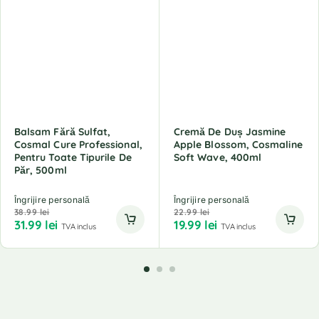
Balsam Fără Sulfat,
Cremă De Duș Jasmine
Cosmal Cure Professional,
Apple Blossom, Cosmaline
Pentru Toate Tipurile De
Soft Wave, 400ml
Păr, 500ml
Îngrijire personală
Îngrijire personală
38.99
lei
22.99
lei
31.99
lei
19.99
lei
TVA inclus
TVA inclus